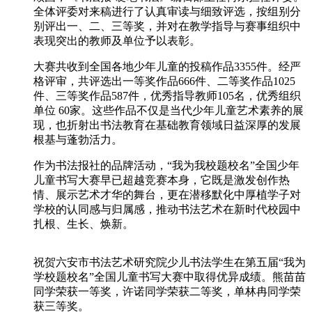
全体评委对来稿进行了认真审读与细致评选，按组别分
别评出一、二、三等奖，并对在教学指导与赛事组织中
表现突出的教师及单位予以表彰。
大赛共收到全国各地少年儿童的投稿作品3355件。经严
格评审，共评选出一等奖作品666件、二等奖作品1025
件、三等奖作品587件，优秀指导教师105名，优秀组织
单位 60家。这些作品不仅是当代少年儿童艺术素养的展
现，也折射出书法教育在基础教育领域日益深厚的发展
根基与蓬勃活力。
作为书法报社的品牌活动，“我为我校题校名”全国少年
儿童书写大赛早已超越竞赛本身，它既是激发创作热
情、展示艺术才华的舞台，更在潜移默化中厚植学子对
学校的认同感与归属感，推动书法艺术在新时代校园中
扎根、生长、焕新。
祝贺六安市书法艺术研究院少儿书法学生在第五届“我为
学校题校名”全国儿童书写大赛中取得优异成绩。熊苗苗
同学荣获一等奖，许诺同学荣获二等奖，单林冉同学荣
获三等奖。